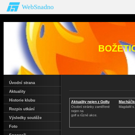
WebSnadno
BOŽETI
Úvodní strana
Aktuality
Historie klubu
Aktuality nejen z Golfu
Macháčk
Osobní stránky zaměřené
MagdaM s.r
Rozpis utkání
nejen na
golf a různé akce.
Výsledky soutěže
Foto