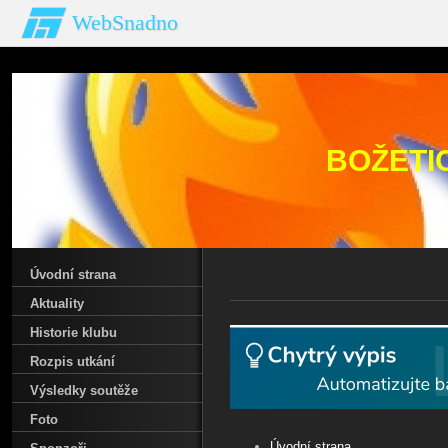
WebSnadno
BOŽETI
Úvodní strana
Aktuality
Historie klubu
Rozpis utkání
Výsledky soutěže
Foto
Úvodní strana