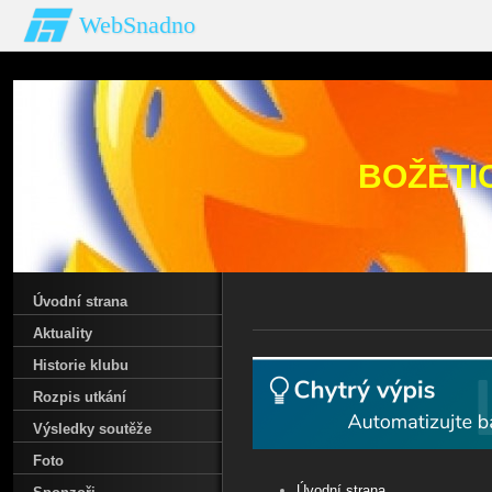
WebSnadno
BOŽETI
Úvodní strana
Aktuality
Historie klubu
Rozpis utkání
Výsledky soutěže
Foto
Úvodní strana